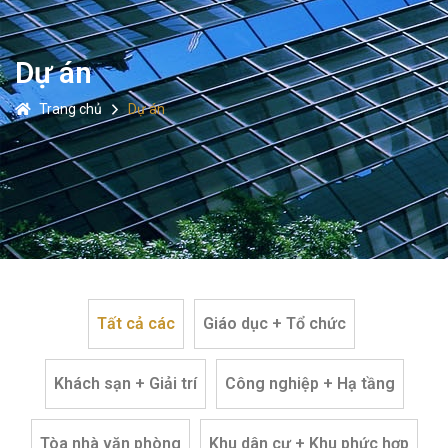
Dự án
Trang chủ
Dự án
Tất cả các
Giáo dục + Tổ chức
Khách sạn + Giải trí
Công nghiệp + Hạ tầng
Tòa nhà văn phòng
Khu dân cư + Khu phức hợp