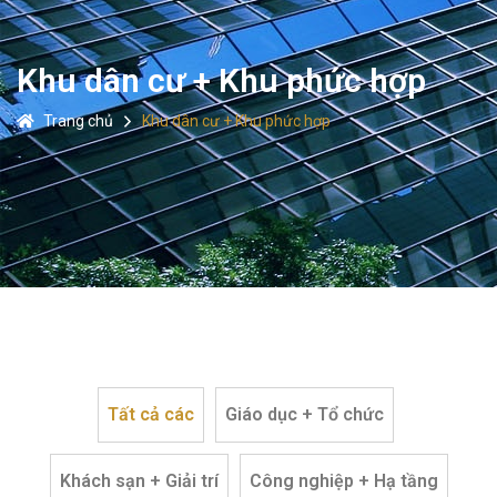
Khu dân cư + Khu phức hợp
Trang chủ
Khu dân cư + Khu phức hợp
Tất cả các
Giáo dục + Tổ chức
Khách sạn + Giải trí
Công nghiệp + Hạ tầng