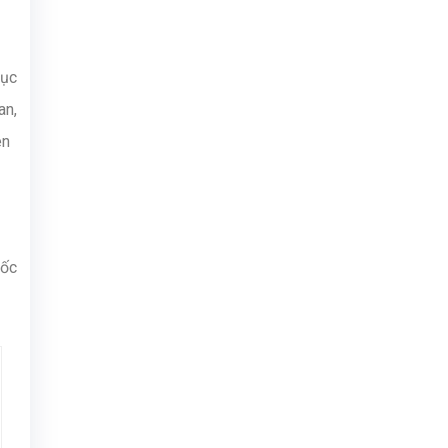
Mục
an,
ên
đốc