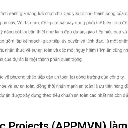
trình đánh giá năng lực chặt chẽ. Các yếu tố như thành công của 
 tin cậy. Về đào tạo, đội giám sát xây dựng phải thể hiện trình độ
ỹ năng cốt lõi cần thiết như lãnh đạo dự án, giao tiếp hiệu quả và
o gồm lập kế hoạch, giao tiếp, ủy quyền và lãnh đạo, là một phầ
a, nhận thức về sự an toàn và các mối nguy hiểm tiềm ẩn cũng n
an của dự án là một thành phần quan trọng.
về phương pháp tiếp cận an toàn tại công trường của công ty.
hỏe và sự an toàn, đồng thời nhấn mạnh an toàn là ưu tiên hàng đ
 dự án được xây dựng theo tiêu chuẩn an toàn cao nhất mà còn đ
fic Projects (APPMVN) làm