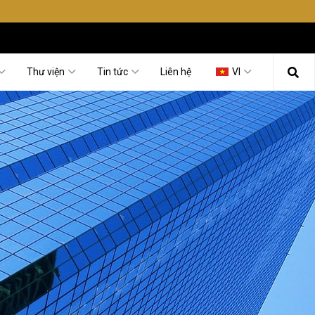
Thư viện
Tin tức
Liên hệ
VI