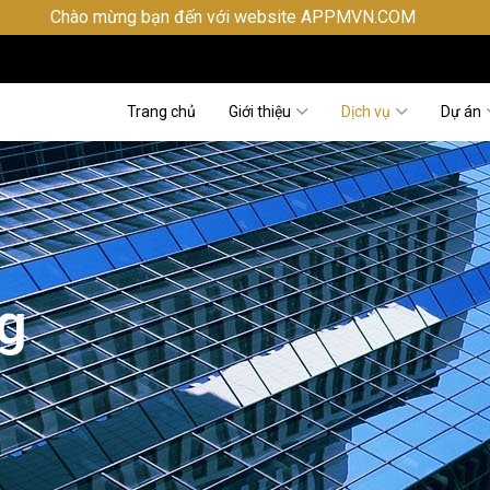
bạn đến với website APPMVN.COM
Trang chủ
Giới thiệu
Dịch vụ
Dự án
g