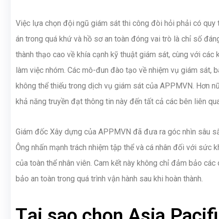
Việc lựa chọn đội ngũ giám sát thi công đòi hỏi phải có quy 
án trong quá khứ và hồ sơ an toàn đóng vai trò là chỉ số đáng
thành thạo cao về khía cạnh kỹ thuật giám sát, cùng với các k
làm việc nhóm. Các mô-đun đào tạo về nhiệm vụ giám sát, ba
không thể thiếu trong dịch vụ giám sát của APPMVN. Hơn nữ
khả năng truyền đạt thông tin này đến tất cả các bên liên qu
Giám đốc Xây dựng của APPMVN đã đưa ra góc nhìn sâu sắc 
Ông nhấn mạnh trách nhiệm tập thể và cá nhân đối với sức k
của toàn thể nhân viên. Cam kết này không chỉ đảm bảo các
bảo an toàn trong quá trình vận hành sau khi hoàn thành.
Tại sao chọn Asia Paci