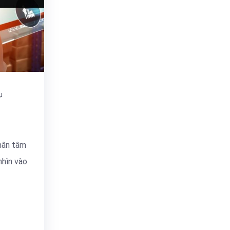
ụ
hân tâm
nhìn vào