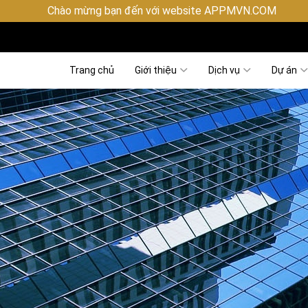
 bạn đến với website APPMVN.COM
Trang chủ
Giới thiệu
Dịch vụ
Dự án