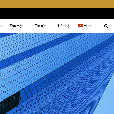
Thư viện
Tin tức
Liên hệ
VI