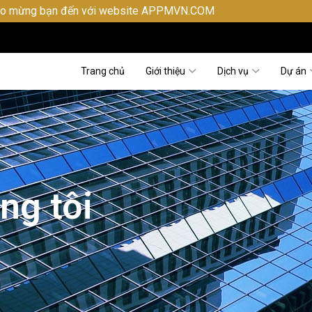
đến với website APPMVN.COM
Trang chủ
Giới thiệu
Dịch vụ
Dự án
ng tôi