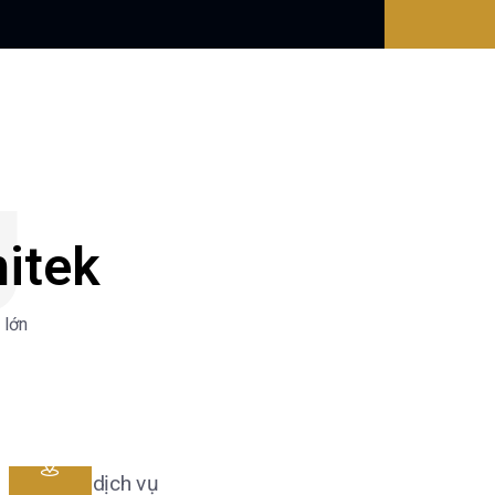
Ụ
hitek
 lớn