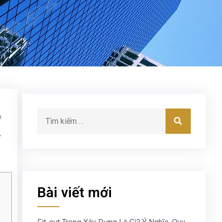
ợ
,
Bài viết mới