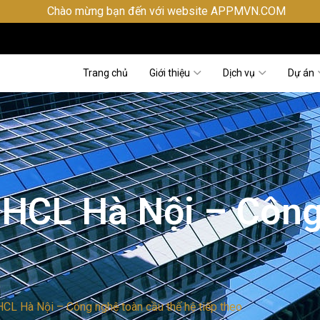
ng bạn đến với website APPMVN.COM
Trang chủ
Giới thiệu
Dịch vụ
Dự án
 HCL Hà Nội – Công
CL Hà Nội – Công nghệ toàn cầu thế hệ tiếp theo