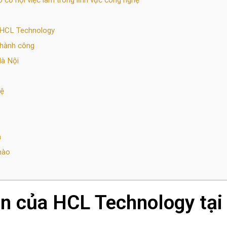
cơ hội việc làm trong lĩnh vực công nghệ
g HCL Technology
thành công
Hà Nội
hệ
m
nào
iện của HCL Technology tại