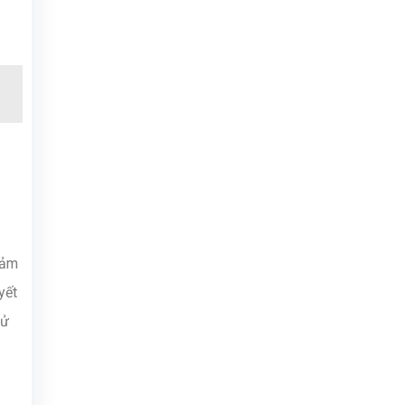
đảm
yết
sử