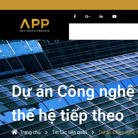
Chào mừ
Dự án Công nghệ
thế hệ tiếp theo
Trang chủ
Tin tức liên quan
Dự án Công nghệ H