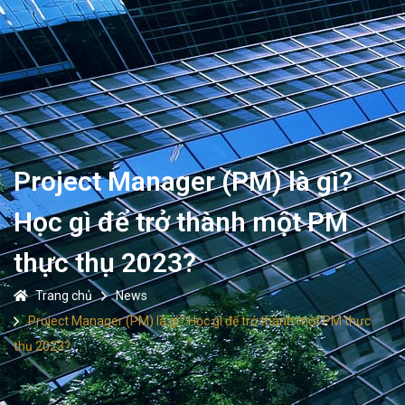
Project Manager (PM) là gì?
Học gì để trở thành một PM
thực thụ 2023?
Trang chủ
News
Project Manager (PM) là gì? Học gì để trở thành một PM thực
thụ 2023?