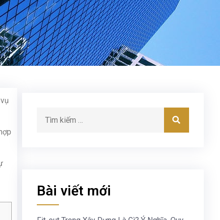
 vụ
 hợp
ự
Bài viết mới