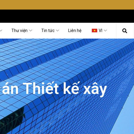
Thư viện
Tin tức
Liên hệ
VI
 án Thiết kế xây