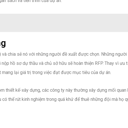
gân sách và tiến trình của dự án.
ng
) và chia sẻ nó với những người đề xuất được chọn. Những người
i nộp hồ sơ dự thầu và chủ sở hữu sẽ hoàn thiện RFP. Thay vì ưu t
mang lại giá trị trong việc đạt được mục tiêu của dự án.
óm thiết kế-xây dựng, các công ty này thường xây dựng mối quan 
ữu có thể rút kinh nghiệm trong quá khứ để thuê những đội mà họ 