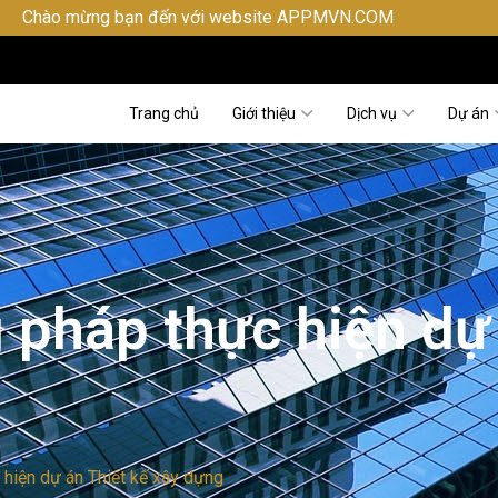
n đến với website APPMVN.COM
Trang chủ
Giới thiệu
Dịch vụ
Dự án
 pháp thực hiện dự
 hiện dự án Thiết kế xây dựng