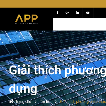
Chào mừng bạ
Giải thích phương
dựng
Trang chủ
Tin tức
Giải thích phương pháp thực